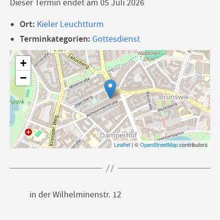
Dieser Termin endet am 05 Juli 2026
Ort:
Kieler Leuchtturm
Terminkategorien:
Gottesdienst
+
−
Leaflet
| ©
OpenStreetMap
contributors
in der Wilhelminenstr. 12